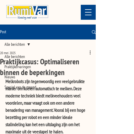
Post
Alle berichten
20 mei 2025
Alle berichten
Praktijkcasus: Optimaliseren
Praktijkervaringen
binnen de beperkingen
Nieuws
Melkrobots zijn tegenwoordig een veelgebruikte 
Special van de maand
manier om koeien automatisch te melken. Deze 
moderne techniek biedt melkveehouders veel 
voordelen, maar vraagt ook om een andere 
benadering van management. Vooral bij een hoge 
bezetting per robot en een minder ideale 
stalindeling kan het een uitdaging zijn om het 
maximale uit de veestapel te halen.