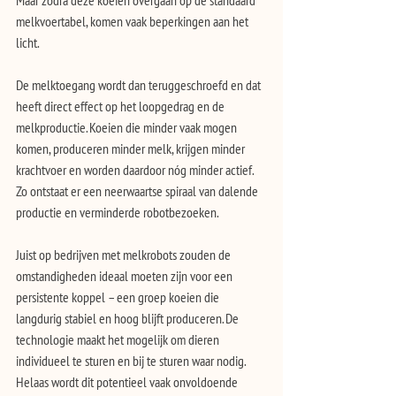
Maar zodra deze koeien overgaan op de standaard 
melkvoertabel, komen vaak beperkingen aan het 
licht. 
De melktoegang wordt dan teruggeschroefd en dat 
heeft direct effect op het loopgedrag en de 
melkproductie. Koeien die minder vaak mogen 
komen, produceren minder melk, krijgen minder 
krachtvoer en worden daardoor nóg minder actief. 
Zo ontstaat er een neerwaartse spiraal van dalende 
productie en verminderde robotbezoeken.
Juist op bedrijven met melkrobots zouden de 
omstandigheden ideaal moeten zijn voor een 
persistente koppel – een groep koeien die 
langdurig stabiel en hoog blijft produceren. De 
technologie maakt het mogelijk om dieren 
individueel te sturen en bij te sturen waar nodig. 
Helaas wordt dit potentieel vaak onvoldoende 