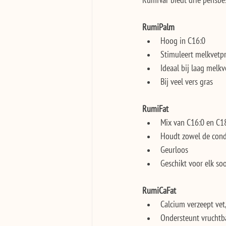
RumiVar biedt drie pensbes
RumiPalm
Hoog in C16:0
Stimuleert melkvetp
Ideaal bij laag melkv
Bij veel vers gras
RumiFat
Mix van C16:0 en C1
Houdt zowel de condi
Geurloos
Geschikt voor elk so
RumiCaFat
Calcium verzeept vet,
Ondersteunt vruchtba