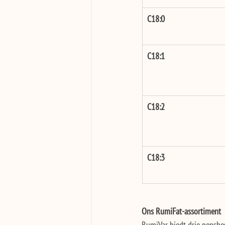
C18:0
C18:1
C18:2
C18:3
Ons RumiFat-assortiment