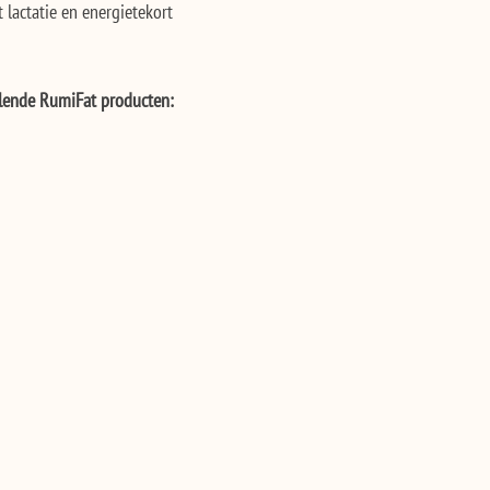
t lactatie en energietekort
llende RumiFat producten: