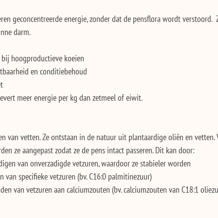
ren geconcentreerde energie, zonder dat de pensflora wordt verstoord.  
unne darm. 
 bij hoogproductieve koeien
tbaarheid en conditiebehoud
t
 levert meer energie per kg dan zetmeel of eiwit.
n van vetten. Ze ontstaan in de natuur uit plantaardige oliën en vetten. 
en ze aangepast zodat ze de pens intact passeren. Dit kan door:
adigen van onverzadigde vetzuren, waardoor ze stabieler worden
en van specifieke vetzuren (bv. C16:0 palmitinezuur)
nden van vetzuren aan calciumzouten (bv. calciumzouten van C18:1 oliezu