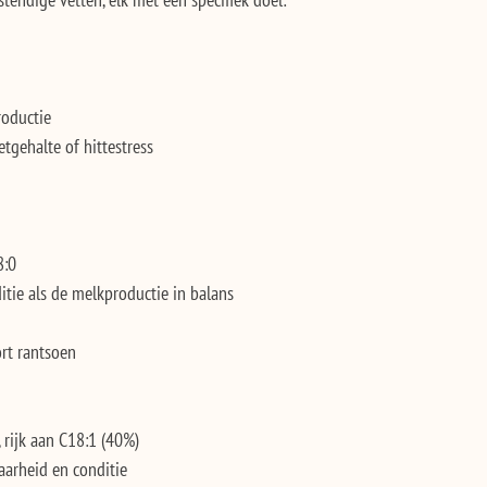
tendige vetten, elk met een specifiek doel:
roductie
etgehalte of hittestress
8:0
tie als de melkproductie in balans
ort rantsoen
 rijk aan C18:1 (40%)
arheid en conditie