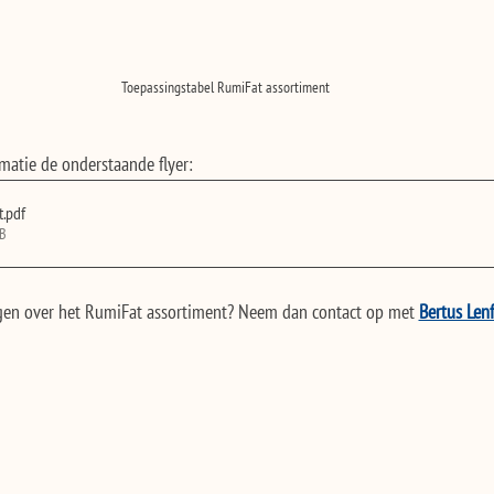
Toepassingstabel RumiFat assortiment
atie de onderstaande flyer:
t
.pdf
KB
gen over het RumiFat assortiment? Neem dan contact op met 
Bertus Len