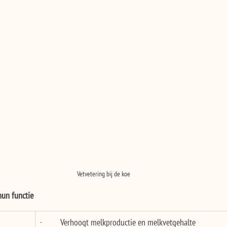
Vetvetering bij de koe
hun functie
·         Verhoogt melkproductie en melkvetgehalte