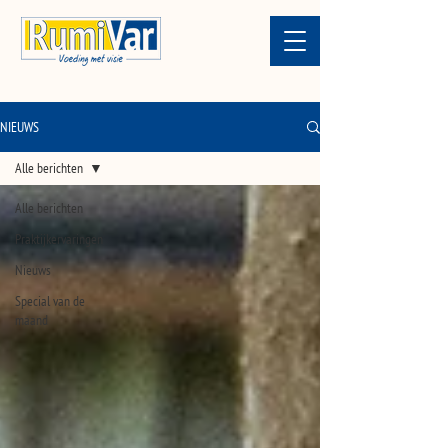
NIEUWS
Alle berichten
Alle berichten
Praktijkervaringen
Nieuws
Special van de
maand