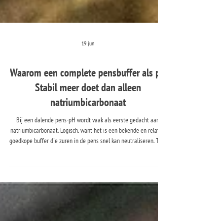
19 jun
Waarom een complete pensbuffer als pH
Stabil meer doet dan alleen
natriumbicarbonaat
Bij een dalende pens-pH wordt vaak als eerste gedacht aan
natriumbicarbonaat. Logisch, want het is een bekende en relatief
goedkope buffer die zuren in de pens snel kan neutraliseren. Toch
is een stabiele pens niet alleen afhankelijk van een snelle reactie,
maar vooral van een langdurige buffering gedurende de dag.