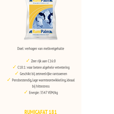
Doel: verhogen van melkvetgehalte
✓
Zeer rijk aan C16:0
✓
C18:1: voor betere algehele vetvetering
✓
Geschikt bij zetmeelrijke rantsoenen
✓
Pensbestendig, lage warmteontwikkeling, ideaal
bij hittestress
✓
Energie: 3547 VEM/kg
RUMICAFAT 181