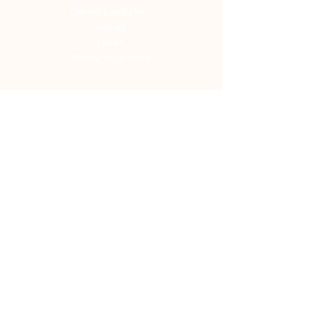
Merken & producten
Kwaliteit
Contact
Mineraal van de maand
MERKEN
RumiAdd
RumiMilk
Mineralenopmaat.nl
RumiBlock
RumiFat
EquiAdd
CONTACT