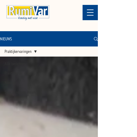
NIEUWS
Praktijkervaringen
Alle berichten
Praktijkervaringen
Nieuws
Special van de maand