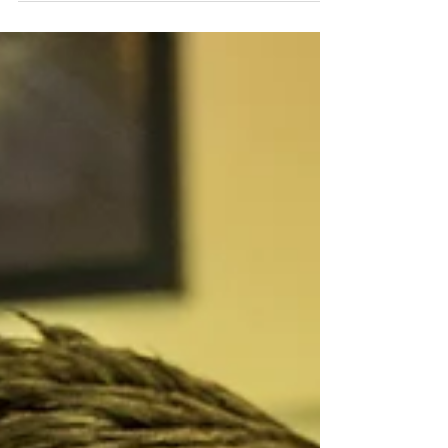
een klein aantal dieren is dit inderdaad het geval, maar de
hoofdreden dat een melkkoe naar de robot loopt is simpelweg
omdat daar krachtvoer te halen is...