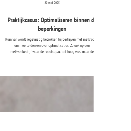
20 mei 2025
Praktijkcasus: Optimaliseren binnen de
beperkingen
RumiVar wordt regelmatig betrokken bij bedrijven met melkrobots
om mee te denken over optimalisaties. Zo ook op een
melkveebedrijf waar de robotcapaciteit hoog was, maar de
stalindeling niet aangepast kon worden. De melkveehouders
wilden graag de melkproductie én het loopgedrag verbeteren.
Aan ons de vraag: wat kunnen we doen binnen de bestaande
omstandigheden?