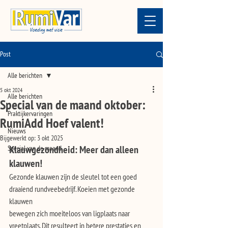
Post
Alle berichten
5 okt 2024
Alle berichten
Special van de maand oktober:
Praktijkervaringen
RumiAdd Hoef valent!
Nieuws
Bijgewerkt op:
3 okt 2025
Special van de maand
Klauwgezondheid: Meer dan alleen 
klauwen!
Gezonde klauwen zijn de sleutel tot een goed 
draaiend rundveebedrijf. Koeien met gezonde 
klauwen
bewegen zich moeiteloos van ligplaats naar 
vreetplaats. Dit resulteert in betere prestaties en 