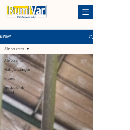
NIEUWS
Alle berichten
Alle berichten
Praktijkervaringen
Nieuws
Special van de
maand