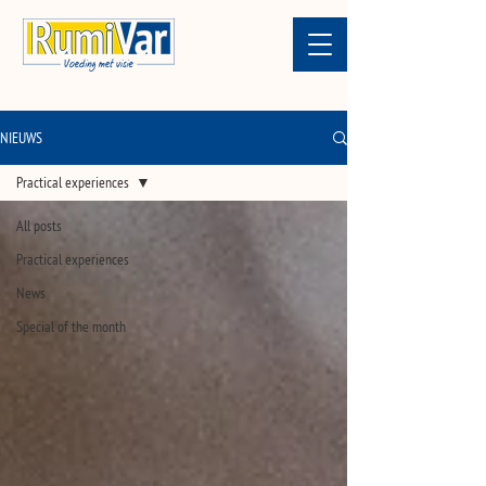
NIEUWS
Practical experiences
All posts
Practical experiences
News
Special of the month