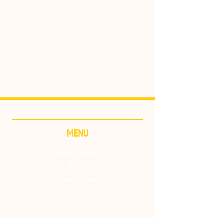
MENU
Home
Marken & Produkte
Qualität
Kontakt
Mineral des Monats