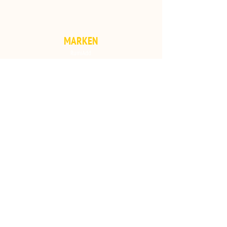
MARKEN
RumiAdd
RumiMilk
Mineralienaufmass.nl
RumiBlock
RumiFat
EquiAdd
KONTAKT
Handelsweg 25
7921 JR Zuidwolde
Drenthe, Niederlande
+31 6 55 995 000
info@rumivar.nl
Folgen Sie uns: