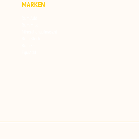
MARKEN
RumiAdd
RumiMilk
Mineralienaufmass.nl
RumiBlock
RumiFat
EquiAdd