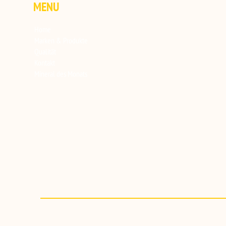
MENU
Home
Marken & Produkte
Qualität
Kontakt
Mineral des Monats