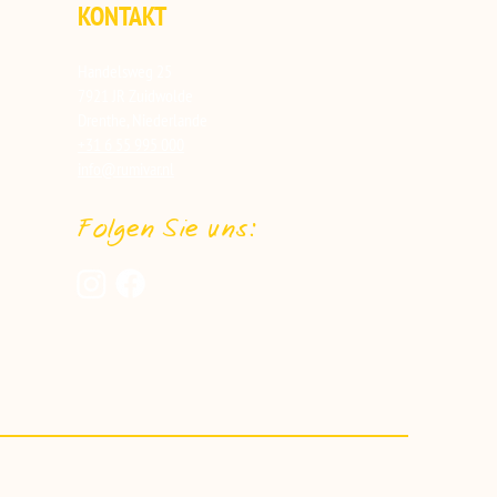
KONTAKT
Handelsweg 25
7921 JR Zuidwolde
Drenthe, Niederlande
+31 6 55 995 000
info@rumivar.nl
Folgen Sie uns: